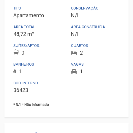
TIPO
CONSERVAÇÃO
Apartamento
N/I
ÁREA TOTAL
ÁREA CONSTRUÍDA
48,72 m²
N/I
SUÍTES/APTOS.
QUARTOS
0
2
BANHEIROS
VAGAS
1
1
CÓD. INTERNO
36423
* N/I = Não Informado