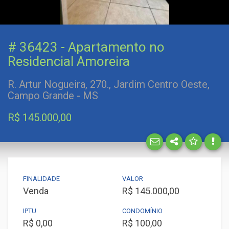
# 36423 - Apartamento no
Facebo
Residencial Amoreira
Twitter
R. Artur Nogueira, 270., Jardim Centro Oeste,
Campo Grande - MS
E-mail
R$ 145.000,00
WhatsA
FINALIDADE
VALOR
Venda
R$ 145.000,00
IPTU
CONDOMÍNIO
R$ 0,00
R$ 100,00